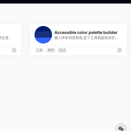
0
0
Accessible color palette builder
前端程序福音，一个CSS渐变效果生成器，可以复制代码
输入所有项目颜色,这个工具就能告诉你有哪些搭配是符合标准的,所有可以使用的配色一目了然
工具
推荐
测试