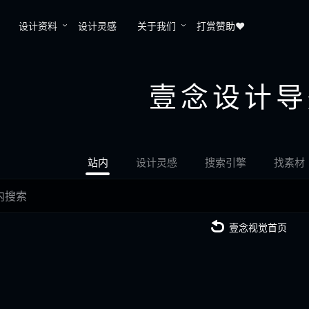
设计资料
设计灵感
关于我们
打赏赞助❤️
壹念设计导
站内
设计灵感
搜索引擎
找素材
壹念视觉首页