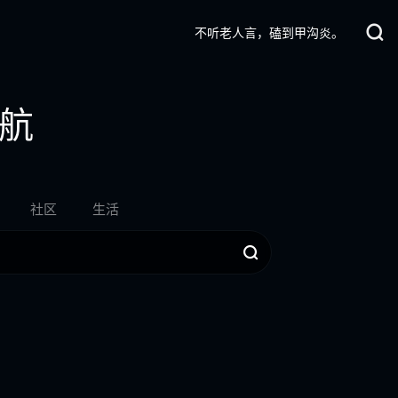
不听老人言，磕到甲沟炎。
航
社区
生活