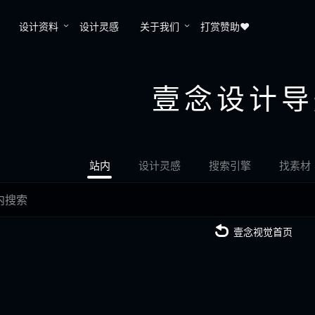
设计资料
设计灵感
关于我们
打赏赞助❤️
壹念设计导
站内
设计灵感
搜索引擎
找素材
壹念视觉首页