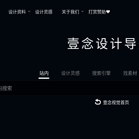
设计资料
设计灵感
关于我们
打赏赞助❤️
壹念设计导
站内
设计灵感
搜索引擎
找素材
壹念视觉首页