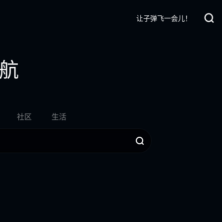
让子弹飞一会儿！
航
社区
生活