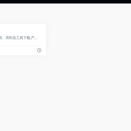
0
提供众多产品干货、资料及工具下载,产品经理培训以及产品招聘信息的发布等服务