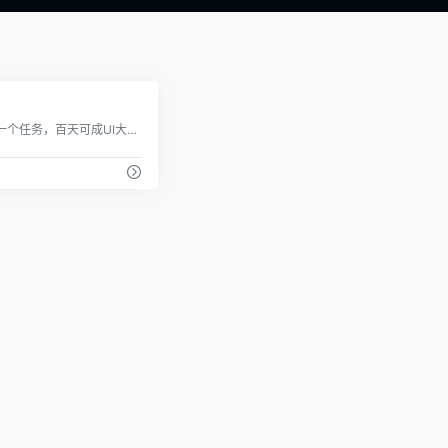
0
跟着里面的每天一个任务，百天可成UI大神，小白自学UI推荐这个