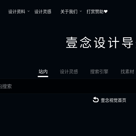
设计资料
设计灵感
关于我们
打赏赞助❤️
壹念设计导
站内
设计灵感
搜索引擎
找素材
壹念视觉首页