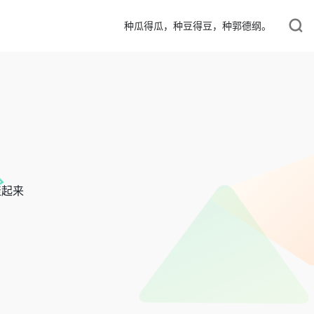
种瓜得瓜，种豆得豆，种郭德纲。
聚起来