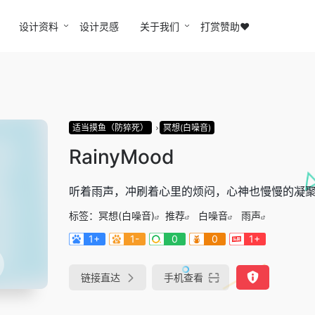
设计资料
设计灵感
关于我们
打赏赞助❤️
适当摸鱼（防猝死）
冥想(白噪音)
RainyMood
听着雨声，冲刷着心里的烦闷，心神也慢慢的凝
标签：
冥想(白噪音)
推荐
白噪音
雨声
1+
1-
0
0
1+
链接直达
手机查看