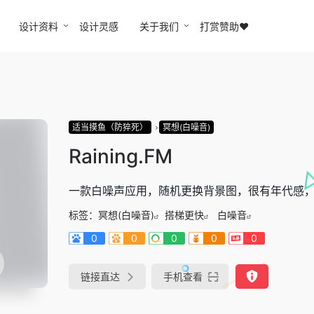
设计资料
设计灵感
关于我们
打赏赞助❤️
适当摸鱼（防猝死）
冥想(白噪音)
Raining.FM
一款白噪声应用，随机更换背景图，很有年代感
标签：
冥想(白噪音)
搭梯更快
白噪音
0
0
0
0
0
链接直达
手机查看