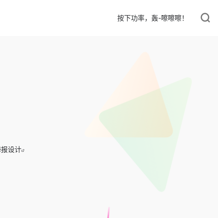
按下功率，轰-嚓嚓嚓！
海报设计