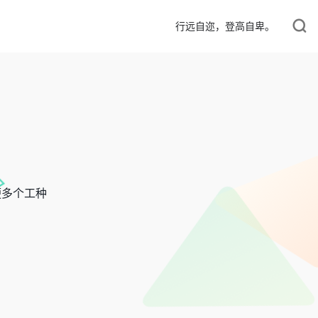
行远自迩，登高自卑。
便多个工种