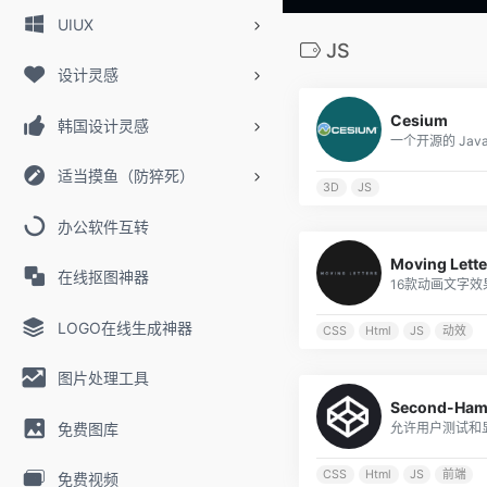
UIUX
JS
设计灵感
Cesium
韩国设计灵感
适当摸鱼（防猝死）
3D
JS
办公软件互转
Moving Lette
在线抠图神器
LOGO在线生成神器
CSS
Html
JS
动效
图片处理工具
Second-Ham
免费图库
CSS
Html
JS
前端
免费视频