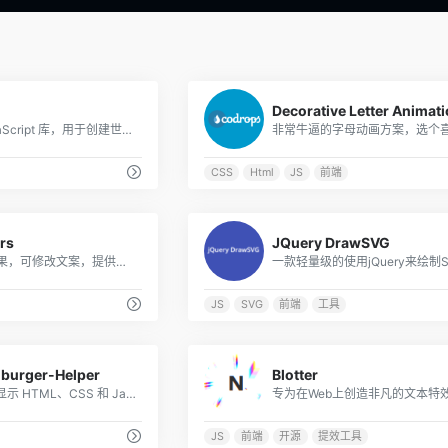
0
Decorative Letter Animat
一个开源的 JavaScript 库，用于创建世界级的 3D 球体和地图
CSS
Html
JS
前端
0
rs
JQuery DrawSVG
16款动画文字效果，可修改文案，提供对应代码
JS
SVG
前端
工具
0
burger-Helper
Blotter
允许用户测试和显示 HTML、CSS 和 JavaScript 代码片段，开发人员可以在这个在线代码编辑器和开源学习环境中创建代码片段
JS
前端
开源
提效工具