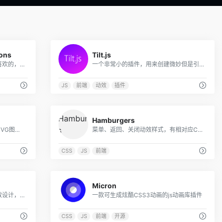
0
0
ions
Tilt.js
非常牛逼的字母动画方案，选个喜欢的，可以下载对应的代码
一个非常小的插件，用来创建微妙但是引人瞩目的视差效果
JS
前端
动效
插件
0
0
Hamburgers
一款轻量级的使用jQuery来绘制SVG图形轮廓线路径动画的插件
菜单、返回、关闭动效样式，有相对应CSS和JS代码提供
CSS
JS
前端
0
0
Micron
专为在Web上创造非凡的文本特效设计，它突破了CSS的传统限制，让设计师无需编写GLSL代码也能轻松创建各种动态文本特效
一款可生成炫酷CSS3动画的js动画库插件
CSS
JS
前端
开源