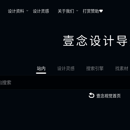
设计资料
设计灵感
关于我们
打赏赞助❤️
壹念设计导
站内
设计灵感
搜索引擎
找素材
壹念视觉首页